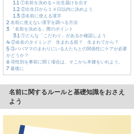
1.1
①名前を決める＝出生届けを出す
1.2
②出生日から１４日以内に決めよう
1.3
③名前に使える漢字
2
名前に使えない漢字を調べる方法
3
「名前を決める」際のポイント
3.1
①どんな「こだわり」があるか確認しよう
4
②命名のタイミング 生まれる前？ 生まれてから？
5
③パパママのまわりにいる人たちとの関係性にケアが必要
かどうか？
6
④性別を事前に聞く場合は、そこから本腰をいれよう。
7
最後に
名前に関するルールと基礎知識をおさえ
よう