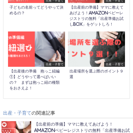
出産・子育て
出産・子育て
子どもの名前ってどうやって決
【出産前の準備】ママに教えて
めるの？
あげよう！Amazonベビーレ
ジストリの無料「出産準備お試
しBOX」をゲットしろ！
出産・子育て
出産・子育て
【出産後の準備 抱っこ紐編
出産場所を選ぶ際のポイント９
①】どうやって選べばいい
選
の？ まずは抱っこ紐の種類
をおさえよ！
出産・子育て
の関連記事
【出産前の準備】ママに教えてあげよう！
Amazonベビーレジストリの無料「出産準備お試