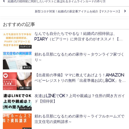
結婚式の招待状に同封したいゲストに喜ばれるタイムラインカードの作り方
新型コロナ対策！結婚式の新定番アイテムを紹介【マスクケース】
おすすめの記事
なんでも自分たちでやるな！結婚式の招待状は、
PIARY（ピアリー）に外注するのがオススメ！【ペ
ーパーアイテム】
ウェディング
頼れる旦那になるための家作り～タウンライフ家づく
り～
家づくり
【出産前の準備】ママに教えてあげよう！Amazon
ベビーレジストリの無料「出産準備お試しBOX」をゲ
ットしろ！
出産・子育て
友達はLINEでOK？上司や親戚は？住所の聞き方ガイ
ド【招待状】
ウェディング
頼れる旦那になるための家作り～ライフルホームズで
注文住宅の資料請求～