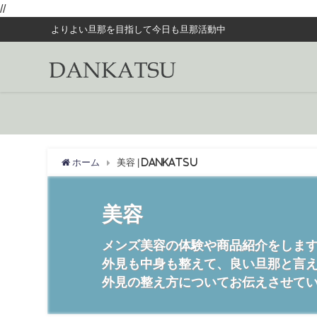
//
よりよい旦那を目指して今日も旦那活動中
ホーム
美容 | DANKATSU
美容
メンズ美容の体験や商品紹介をしま
外見も中身も整えて、良い旦那と言
外見の整え方についてお伝えさせて