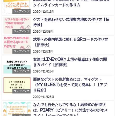
タイムラインカードの作り方
ウェディング
2020年12月12日
ゲストを迷わせない式場案内地図の作り方【招
待状】
ウェディング
2020年12月8日
式場への案内地図に載せるQRコードの作り方
【招待状】
ウェディング
2020年12月3日
友達はLINEでOK？上司や親戚は？住所の聞
き方ガイド【招待状】
ウェディング
2020年11月26日
面倒なゲストの住所集めには、マイゲスト
（MY GUEST)を使って賢く簡単に！【アプ
リ紹介】
ウェディング
2020年11月23日
なんでも自分たちでやるな！結婚式の招待状
は、PIARY（ピアリー）に外注するのがオス
スメ！【ペーパーアイテム】