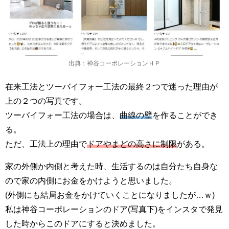
出典：神谷コーポレーションＨＰ
在来工法とツーバイフォー工法の最終２つで迷った理由が
上の２つの写真です。
ツーバイフォー工法の場合は、
曲線の壁
を作ることができ
る。
ただ、工法上の理由で
ドアやまどの高さに制限
がある。
家の外側か内側と考えた時、生活するのは自分たち自身な
ので家の内側にお金をかけようと思いました。
(外側にも結局お金をかけていくことになりましたが…ｗ)
私は神谷コーポレーションのドア(写真下)をインスタで発見
した時からこのドアにすると決めました。