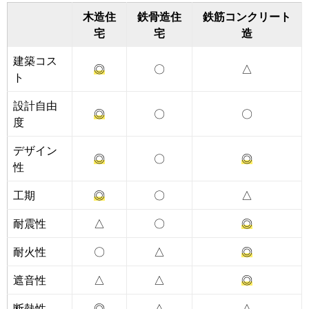
木造住
鉄骨造住
鉄筋コンクリート
宅
宅
造
建築コス
◎
〇
△
ト
設計自由
◎
〇
〇
度
デザイン
◎
〇
◎
性
工期
◎
〇
△
耐震性
△
〇
◎
耐火性
〇
△
◎
遮音性
△
△
◎
断熱性
◎
△
△