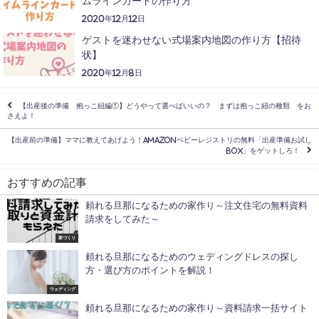
ムラインカードの作り方
2020年12月12日
ゲストを迷わせない式場案内地図の作り方【招待
状】
2020年12月8日
【出産後の準備 抱っこ紐編①】どうやって選べばいいの？ まずは抱っこ紐の種類 をお
さえよ！
【出産前の準備】ママに教えてあげよう！Amazonベビーレジストリの無料「出産準備お試し
BOX」をゲットしろ！
おすすめの記事
頼れる旦那になるための家作り～注文住宅の無料資料
請求をしてみた～
家づくり
頼れる旦那になるためのウェディングドレスの探し
方・選び方のポイントを解説！
ウェディング
頼れる旦那になるための家作り～資料請求一括サイト