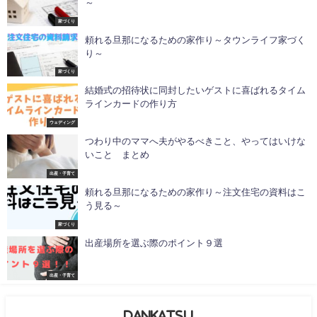
～
家づくり
頼れる旦那になるための家作り～タウンライフ家づく
り～
家づくり
結婚式の招待状に同封したいゲストに喜ばれるタイム
ラインカードの作り方
ウェディング
つわり中のママへ夫がやるべきこと、やってはいけな
いこと まとめ
出産・子育て
頼れる旦那になるための家作り～注文住宅の資料はこ
う見る～
家づくり
出産場所を選ぶ際のポイント９選
出産・子育て
DANKATSU