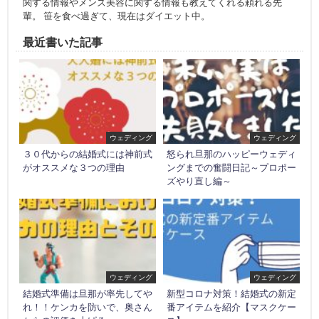
関する情報やメンズ美容に関する情報も教えてくれる頼れる先
輩。 笹を食べ過ぎて、現在はダイエット中。
最近書いた記事
ウェディング
ウェディング
３０代からの結婚式には神前式
怒られ旦那のハッピーウェディ
がオススメな３つの理由
ングまでの奮闘日記～プロポー
ズやり直し編～
ウェディング
ウェディング
結婚式準備は旦那が率先してや
新型コロナ対策！結婚式の新定
れ！！ケンカを防いで、奥さん
番アイテムを紹介【マスクケー