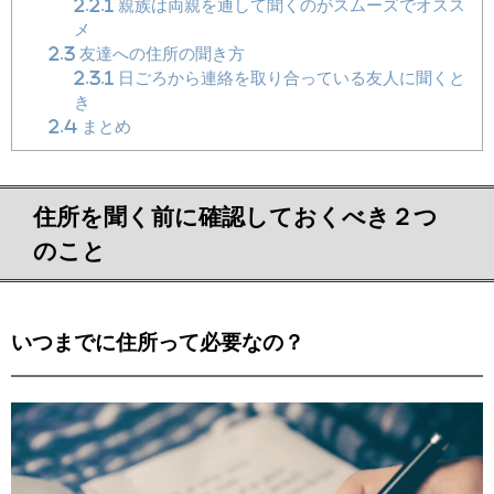
2.2.1
親族は両親を通して聞くのがスムーズでオスス
メ
2.3
友達への住所の聞き方
2.3.1
日ごろから連絡を取り合っている友人に聞くと
き
2.4
まとめ
住所を聞く前に確認しておくべき２つ
のこと
いつまでに住所って必要なの？